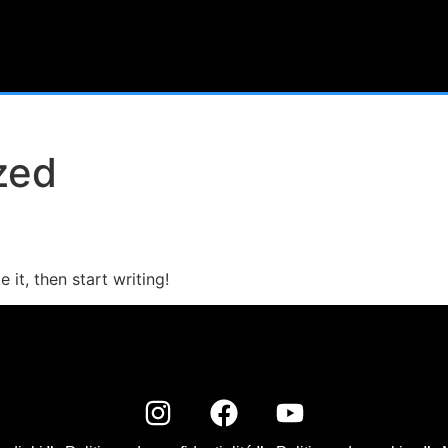
zed
 it, then start writing!